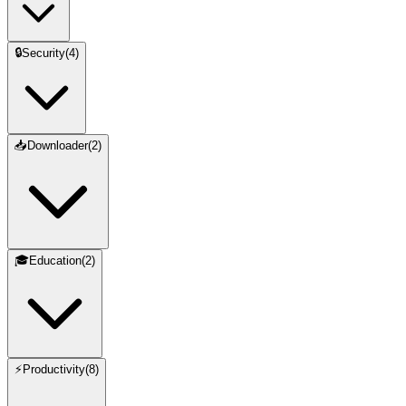
🔒
Security
(
4
)
📥
Downloader
(
2
)
🎓
Education
(
2
)
⚡
Productivity
(
8
)