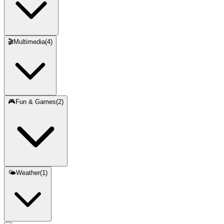
🎬
Multimedia
(
4
)
🎮
Fun & Games
(
2
)
🌤️
Weather
(
1
)