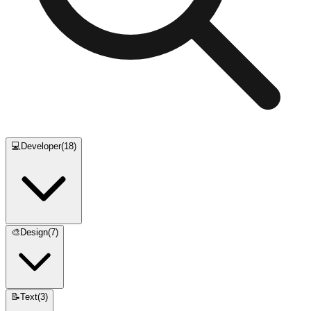
💻
Developer
(
18
)
🎨
Design
(
7
)
📝
Text
(
3
)