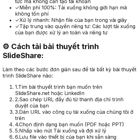
tức mà không cần tạo tài khoản
✓
Miễn phí 100%: Tải xuống không giới hạn mà
không tốn phí
✓
Xử lý nhanh: Nhận file của bạn trong vài giây
✓
Tập trung vào quyền riêng tư: Các lượt tải xuống
của bạn được xử lý an toàn và riêng tư
⚙️
Cách tải bài thuyết trình
SlideShare:
Làm theo các bước đơn giản sau để tải bất kỳ bài thuyết
trình SlideShare nào:
1.
Tìm bài thuyết trình bạn muốn trên
SlideShare.net hoặc LinkedIn
2.
Sao chép URL đầy đủ từ thanh địa chỉ trình
duyệt của bạn
3.
Dán URL vào công cụ tải xuống của chúng tôi ở
trên
4.
Chọn định dạng bạn muốn (PDF hoặc PPT)
5.
Nhấp vào nút Tải xuống và đợi xử lý
6.
Lưu file vào thiết bị của bạn khi sẵn sàng