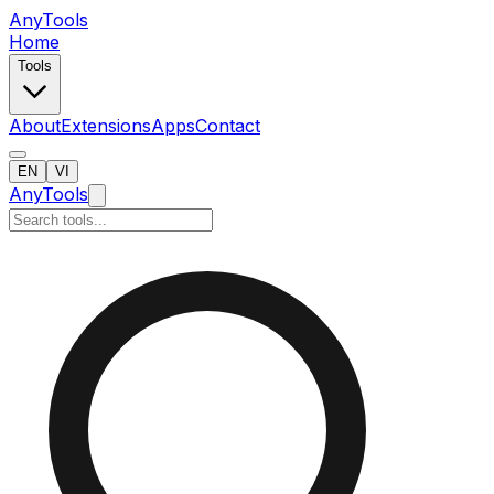
AnyTools
Home
Tools
About
Extensions
Apps
Contact
EN
VI
AnyTools