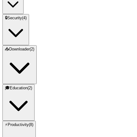
🔒
Security
(
4
)
📥
Downloader
(
2
)
🎓
Education
(
2
)
⚡
Productivity
(
8
)