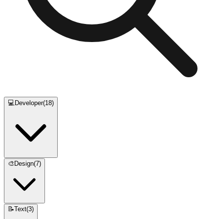
💻
Developer
(
18
)
🎨
Design
(
7
)
📝
Text
(
3
)