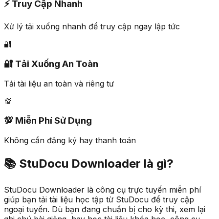
⚡ Truy Cập Nhanh
Xử lý tải xuống nhanh để truy cập ngay lập tức
🔐
🔐 Tải Xuống An Toàn
Tải tài liệu an toàn và riêng tư
💯
💯 Miễn Phí Sử Dụng
Không cần đăng ký hay thanh toán
📚
StuDocu Downloader là gì?
StuDocu Downloader là công cụ trực tuyến miễn phí
giúp bạn tải tài liệu học tập từ StuDocu để truy cập
ngoại tuyến. Dù bạn đang chuẩn bị cho kỳ thi, xem lại
ghi chú bài giảng, hay học tài liệu khóa học, công cụ