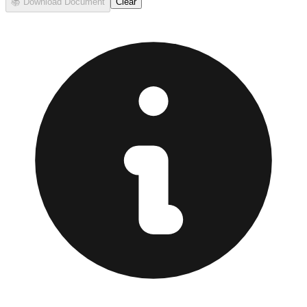
📚
Download Document
Clear