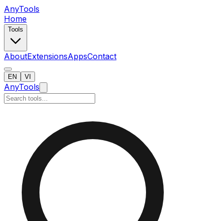
AnyTools
Home
Tools
About
Extensions
Apps
Contact
EN
VI
AnyTools